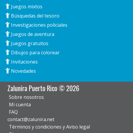
Juegos mixtos
Búsquedas del tesoro
Investigaciones policiales
Juegos de aventura
Juegos gratuitos
Dibujos para colorear
Invitaciones
Novedades
Zalunira Puerto Rico © 2026
Sobre nosotros
Mi cuenta
FAQ
contact@zalunira.net
Términos y condiciones y Aviso legal