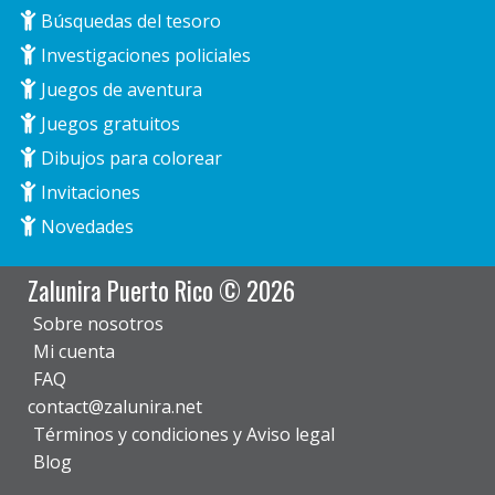
Búsquedas del tesoro
Investigaciones policiales
Juegos de aventura
Juegos gratuitos
Dibujos para colorear
Invitaciones
Novedades
Zalunira Puerto Rico © 2026
Sobre nosotros
Mi cuenta
FAQ
contact@zalunira.net
Términos y condiciones y Aviso legal
Blog