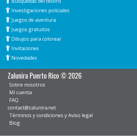
Búsquedas del tesoro
Investigaciones policiales
Juegos de aventura
Juegos gratuitos
Dibujos para colorear
Invitaciones
Novedades
Zalunira Puerto Rico © 2026
Sobre nosotros
Mi cuenta
FAQ
contact@zalunira.net
Términos y condiciones y Aviso legal
Blog