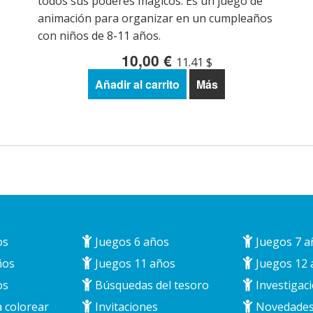
todos sus poderes mágicos. Es un juego de
animación para organizar en un cumpleaños
con niños de 8-11 años.
10,00 €
11.41 $
Añadir al carrito
Más
os
Juegos 6 años
Juegos 7 a
ños
Juegos 11 años
Juegos 12 
os
Búsquedas del tesoro
Investigaci
 colorear
Invitaciones
Novedade