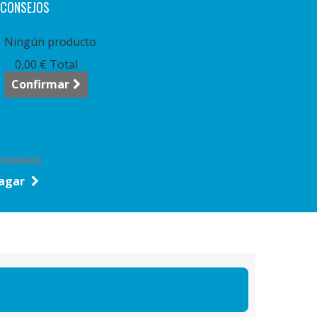
CONSEJOS
arrito:
vacío
Ningún producto
0,00 €
Total
Confirmar
cluídas)
agar