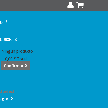
ugar!
CONSEJOS
arrito:
vacío
Ningún producto
0,00 €
Total
Confirmar
cluídas)
agar