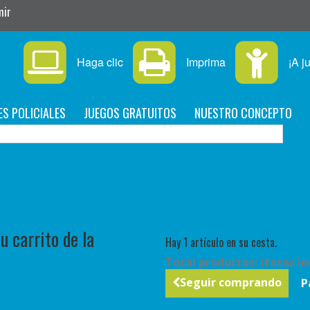
mir
Haga clic
Imprima
¡A j
ES POLICIALES
JUEGOS GRATUITOS
NUESTRO CONCEPTO
C
 carrito de la
Hay 1 artículo en su cesta.
Total productos: (tasas in
Seguir comprando
P