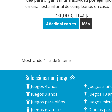
idea para organizar una actividad por ejemplo
en una fiesta infantil de cumpleaños en casa.
10,00 €
11.41 $
Añadir al carrito
Más
Mostrando 1 - 5 de 5 items
Seleccionar un juego
Juegos 4 años
Juegos 5 añ
Juegos 9 años
Juegos 10 a
Juegos para niños
Juegos mixt
Juegos gratuitos
Dibujos para