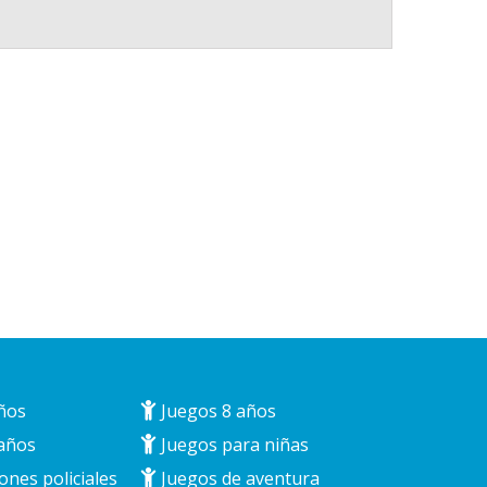
ños
Juegos 8 años
años
Juegos para niñas
ones policiales
Juegos de aventura