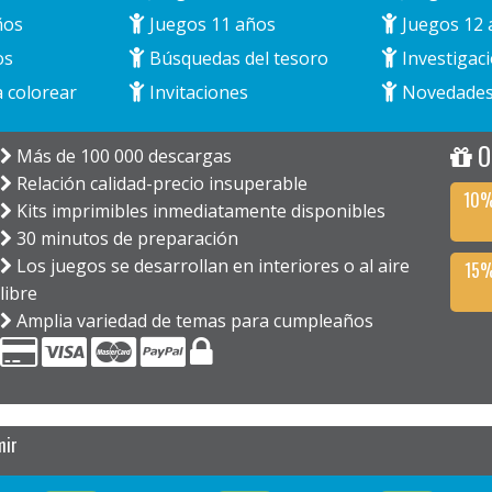
ños
Juegos 11 años
Juegos 12 
os
Búsquedas del tesoro
Investigaci
 colorear
Invitaciones
Novedade
O
Más de 100 000 descargas
Relación calidad-precio insuperable
10%
Kits imprimibles inmediatamente disponibles
30 minutos de preparación
Los juegos se desarrollan en interiores o al aire
15%
libre
Amplia variedad de temas para cumpleaños
mir