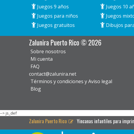
Juegos 9 años
Juegos 10 a
Juegos para niños
Juegos mixt
Juegos gratuitos
Dibujos para
Zalunira Puerto Rico © 2026
Sobre nosotros
Mi cuenta
FAQ
contact@zalunira.net
Términos y condiciones y Aviso legal
Blog
-->
js_def
Zalunira Puerto Rico
Yincanas infantiles para impri