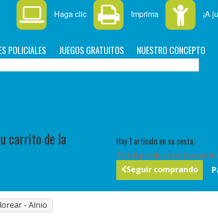
Haga clic
Imprima
¡A j
ES POLICIALES
JUEGOS GRATUITOS
NUESTRO CONCEPTO
C
 carrito de la
Hay 1 artículo en su cesta.
Total productos: (tasas in
Seguir comprando
P
lorear - Alnio