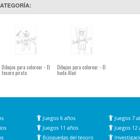
CATEGORÍA:
Dibujos para colorear - El
Dibujos para colorear - El
tesoro pirata
hada Alaé
os
Juegos 6 años
Juegos 7 a
ños
Juegos 11 años
Juegos 12 
os
Búsquedas del tesoro
Investigaci