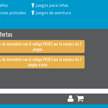
años
Juegos para niñas
ones policiales
Juegos de aventura
s
fertas
 de descuento con el código PACK2 por la compra de 2
juegos
 de descuento con el código PACK3 por la compra de 3
juegos o más