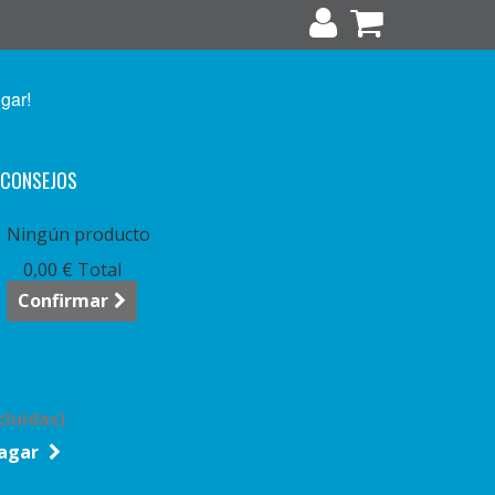
ugar!
CONSEJOS
arrito:
vacío
Ningún producto
0,00 €
Total
Confirmar
cluídas)
agar