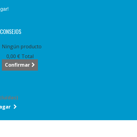
ugar!
CONSEJOS
arrito:
vacío
Ningún producto
0,00 €
Total
Confirmar
cluídas)
agar