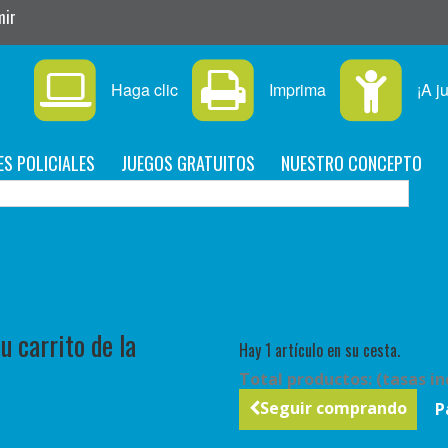
mir
Haga clic
Imprima
¡A j
ES POLICIALES
JUEGOS GRATUITOS
NUESTRO CONCEPTO
C
 carrito de la
Hay 1 artículo en su cesta.
Total productos: (tasas in
Seguir comprando
P